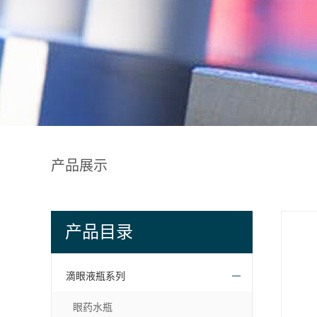
产品展示
产品目录
滴眼液瓶系列
眼药水瓶