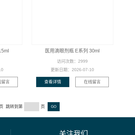
5ml
医用滴眼剂瓶 E系列 30ml
访问次数：
2999
10
更新日期：
2026-07-10
线留言
查看详情
在线留言
末页 跳转到第
页
关注我们