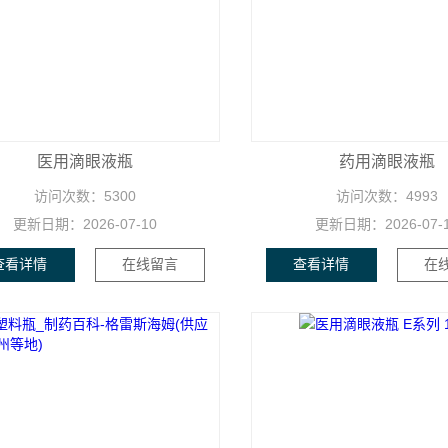
医用滴眼液瓶
药用滴眼液瓶
访问次数：
5300
访问次数：
4993
更新日期：
2026-07-10
更新日期：
2026-07-
查看详情
在线留言
查看详情
在