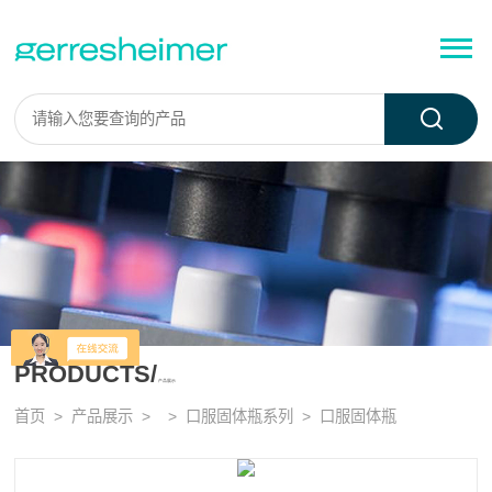
PRODUCTS/
产品展示
首页
>
产品展示
> >
口服固体瓶系列
> 口服固体瓶