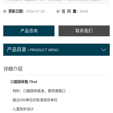
更新日期：
2026-07-10
访 问 量：
3618
产品咨询
联系我们
产品目录
/ PRODUCT MENU
详细介绍
口服固体瓶 75ml
· 材料：口服固体瓶身，聚丙烯瓶口
· 超过200单位的标准库存单位
· 儿童防护设计