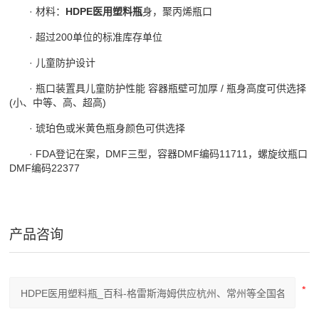
· 材料：
HDPE医用塑料瓶
身，聚丙烯瓶口
· 超过200单位的标准库存单位
· 儿童防护设计
· 瓶口装置具儿童防护性能 容器瓶壁可加厚 / 瓶身高度可供选择
(小、中等、高、超高)
· 琥珀色或米黄色瓶身颜色可供选择
· FDA登记在案，DMF三型，容器DMF编码11711，螺旋纹瓶口
DMF编码22377
产品咨询