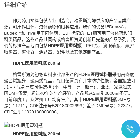
详细介绍
作为药用塑料包装专业制造商，格雷斯海姆供应的产品品类广
泛，可用作固体、液体药物和眼科应用。我们的优品牌Duma®，
Dudek™和Trivei用于固体药，EDP标记的PET瓶可用于液体药和眼
科类药品，这些产品共同构成格雷斯海姆创新且完整的产品系列。我
们的标准产品范围包括
HDPE医用塑料瓶
、PET瓶、滴眼液瓶、鼻腔
喷雾器、雾化器、涂药器、配件以及其他定制产品。
HDPE医用塑料瓶 200ml
格雷斯海姆初级塑料事业部生产的
HDPE医用塑料瓶
采用高密度
聚乙烯瓶身，聚丙烯瓶盖，瓶口装置具有儿童防护性能，容器瓶壁可
加厚 / 瓶身高度可供选择 (小、中等、高、超高) 。亚太一家通过美
国DMF备案，超过40年的生产经验，产品规从2ml到3800ml不等。
目前印度工厂及常州工厂均有生产，其中
HDPE医用塑料瓶
DMF号
是：11711，CDE注册号B20180002993；盖子DMF号是：22377，
CDE注册号B20180003006。
HDPE医用塑料瓶
200ml