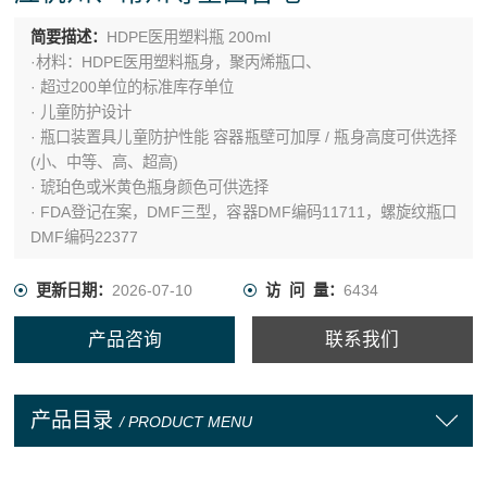
简要描述：
HDPE医用塑料瓶 200ml
·材料：HDPE医用塑料瓶身，聚丙烯瓶口、
· 超过200单位的标准库存单位
· 儿童防护设计
· 瓶口装置具儿童防护性能 容器瓶壁可加厚 / 瓶身高度可供选择
(小、中等、高、超高)
· 琥珀色或米黄色瓶身颜色可供选择
· FDA登记在案，DMF三型，容器DMF编码11711，螺旋纹瓶口
DMF编码22377
更新日期：
2026-07-10
访 问 量：
6434
产品咨询
联系我们
产品目录
/ PRODUCT MENU