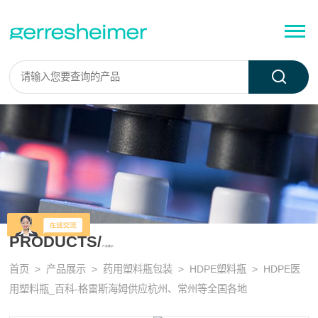
PRODUCTS/
产品展示
首页
>
产品展示
>
药用塑料瓶包装
>
HDPE塑料瓶
> HDPE医
用塑料瓶_百科-格雷斯海姆供应杭州、常州等全国各地