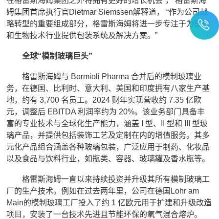
在格雷斯海姆集团之外将拥有更好的增长机会”， 格雷斯海
姆集团首席执行官Dietmar Siemssen解释道， “作为公司战
略转型的重要组成部分，格雷斯海姆将进一步专注于为医药
和生物技术行业提供包装系统及解决方案。”
全球“模制玻璃巨头”
格雷斯海姆与 Bormioli Pharma 合并后的模制玻璃业
务，在德国、比利时、意大利、美国和印度拥有八家生产基
地，约有 3,700 名员工。2024 财年实现营收约 7.35 亿欧
元，调整后 EBITDA 利润率约为 20%。该业务部门具备丰
富的专业技术与全球化生产能力，涵盖 I 型、II 型和 III 型玻
璃产品，并提供包括装饰工艺及定制在内的增值服务。其多
元化产品组合涵盖各种玻璃包装，广泛应用于制药、化妆品
以及食品与饮料行业，如瓶类、容器、玻璃罐及香水瓶等。
格雷斯海姆一直以来持续投资并升级其所有模制玻璃工
厂的生产技术。例如在过去两年里，公司在德国Lohr am
Main的模制玻璃工厂投入了约 1 亿欧元用于扩建和升级改造
项目，安装了一台技术先进且节能环保的氧气混合熔炉。