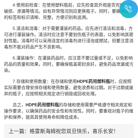
4.使用前检查：在使用塑料瓶前，应先检查其外观是否完好，无
破损、渗漏等情况。如有异常情况则应更换瓶子。同时，要确保瓶子
的标签和标识清晰、完整，方便识别和追溯。
5.清洁和消毒：对于需要灌装的药品，应先进行清洁和消毒，方
可进行灌装操作。清洁时应注意不要划伤瓶子的表面，以免影响其密
封性能。消毒时可以采用适宜的消毒剂进行浸泡或擦拭，但要注意消
毒剂不能对药品产生不良影响。
6.灌装操作：在灌装药品时，应注意不要过量或不足，以免影响
药品的质量和效果。同时，要确保瓶盖密封良好，避免药品泄漏或污
染。
7.存储和使用数量：在存储和使用
HDPE药用塑料瓶
时，应按照
实际需要合理安排存储和使用数量，避免浪费和过期。对于过期或废
弃的瓶子，应按照相关规定进行销毁或回收处理。
总之，
HDPE药用塑料瓶
的存储和使用需要严格遵守相关规定和
操作要求，以确保药品的安全性和有效性。同时，要重视对瓶子的维
护和保养，提高其使用寿命和降低成本。
上一篇：
格雷斯海姆祝您双旦快乐，喜乐长安！