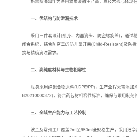
格雷斯海姆作为医用滴眼液瓶生产商，其技术核心体现在
一、优结构与防泄漏技术
采用三件套设计(瓶身、内塞滴头、防盗螺旋盖)，通过精密注
闭合系统，结合防盗盖的防儿童开启(Child-Resistant)及防
携与精确滴注需求。
二、高纯度材料与生物相容性
瓶身采用纯聚合物原料(LDPE/PP)，生产全程无需添加滑移助
B20210000372)，符合药包材相容性标准，确保与眼
三、全域生产能力与工艺控制
波兰及常州工厂覆盖2ml至950ml全规格生产，采用洁