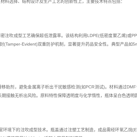
材料选择、结构设计及生产工艺的创新性上，主要技术特点包括：
吹成型工艺确保超低泄露率。该结构利用LDPE(低密度聚乙烯)或PP
拆封(Tamper-Evident)双重防护机制，显著提升药品安全性。典型产品如5
剂，避免金属离子析出干扰敏感检测(如PCR测试)。材料通过DMF备案(号161
用制剂长期接触无析出风险。原料特性保障透明度与化学惰性，瓶体呈白色透
净室环境下的注吹成型技术。瓶盖通过注塑工艺制造，成品需经环氧乙烷(E