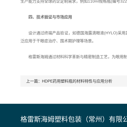
生产能力支持全球药企定制需求，例如110ml规格瓶(编号322
四、技术验证与市场应用
设计通过终端产品验证，如德国海露滴眼液(HYLO)采
泛应用于干眼症治疗、围术期护理等场景。
格雷斯海姆通过材料科学革新与精密制造工艺，为眼用制剂
上一篇：
HDPE药用塑料瓶的材料特性与应用分析
格雷斯海姆塑料包装（常州）有限