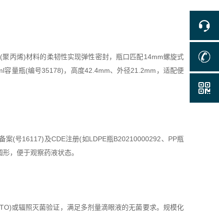
(聚丙烯)材料的柔韧性实现弹性密封，瓶口匹配14mm螺旋式
ml容量瓶(编号35178)，高度42.4mm、外径21.2mm，适配便
17)及CDE注册(如LDPE瓶B20210000292、PP瓶
明圆形，便于观察药液状态。
TO)或辐照灭菌验证，满足多剂量滴眼液的无菌要求。规模化